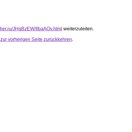
luther.ru/JHqBzEW/IlbaAOv.html
weiterzuleiten.
u
zur vorherigen Seite zurückkehren
.