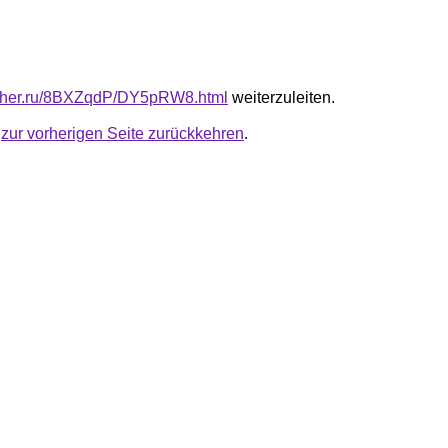
luther.ru/8BXZqdP/DY5pRW8.html
weiterzuleiten.
u
zur vorherigen Seite zurückkehren
.