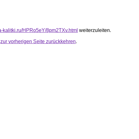
ota-kalitki.ru/HPRo5eY/8pm2TXv.html
weiterzuleiten.
u
zur vorherigen Seite zurückkehren
.