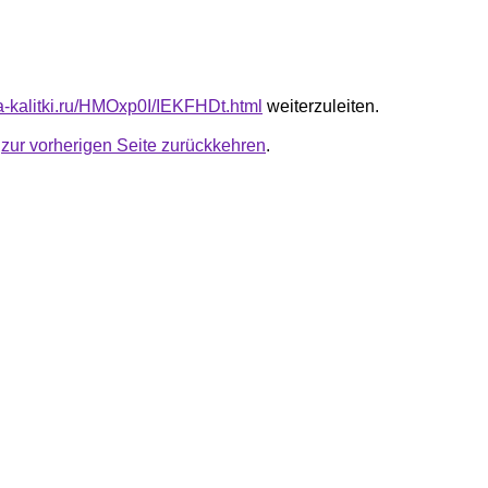
ta-kalitki.ru/HMOxp0I/IEKFHDt.html
weiterzuleiten.
u
zur vorherigen Seite zurückkehren
.