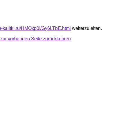
ota-kalitki.ru/HMOxp0I/Gy6LTbE.html
weiterzuleiten.
u
zur vorherigen Seite zurückkehren
.