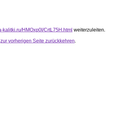
ta-kalitki.ru/HMOxp0I/CrtL75H.html
weiterzuleiten.
u
zur vorherigen Seite zurückkehren
.