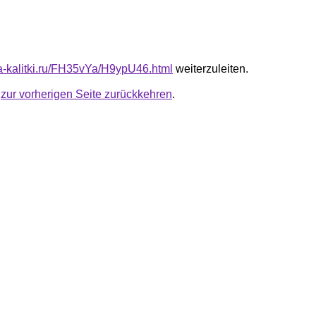
ota-kalitki.ru/FH35vYa/H9ypU46.html
weiterzuleiten.
u
zur vorherigen Seite zurückkehren
.