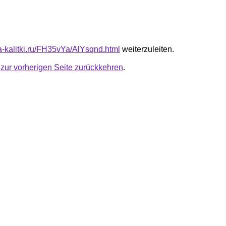
ta-kalitki.ru/FH35vYa/AlYsqnd.html
weiterzuleiten.
u
zur vorherigen Seite zurückkehren
.