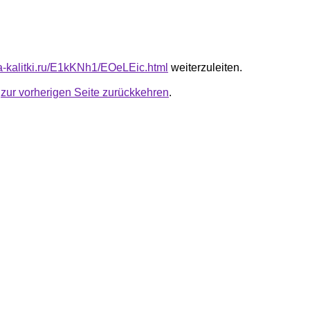
ta-kalitki.ru/E1kKNh1/EOeLEic.html
weiterzuleiten.
u
zur vorherigen Seite zurückkehren
.