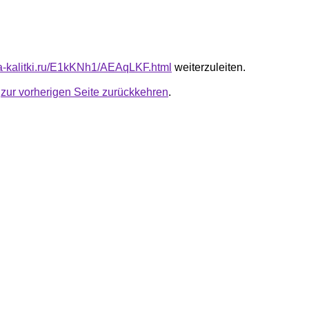
ota-kalitki.ru/E1kKNh1/AEAqLKF.html
weiterzuleiten.
u
zur vorherigen Seite zurückkehren
.