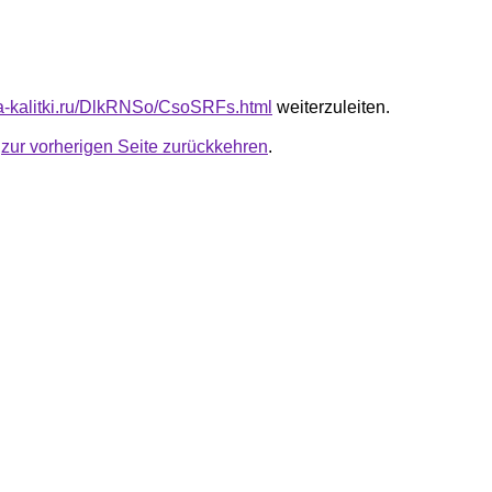
ota-kalitki.ru/DlkRNSo/CsoSRFs.html
weiterzuleiten.
u
zur vorherigen Seite zurückkehren
.