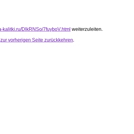
ta-kalitki.ru/DlkRNSo/7fuyboV.html
weiterzuleiten.
u
zur vorherigen Seite zurückkehren
.