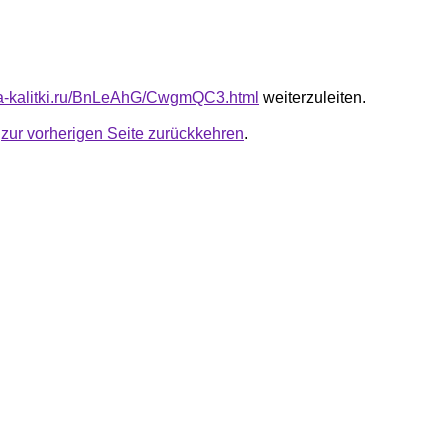
ota-kalitki.ru/BnLeAhG/CwgmQC3.html
weiterzuleiten.
u
zur vorherigen Seite zurückkehren
.