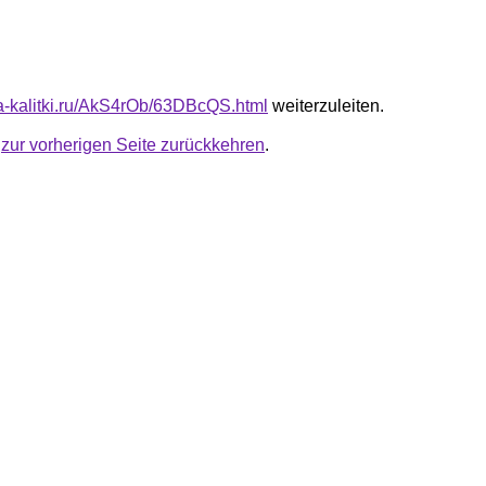
ota-kalitki.ru/AkS4rOb/63DBcQS.html
weiterzuleiten.
u
zur vorherigen Seite zurückkehren
.