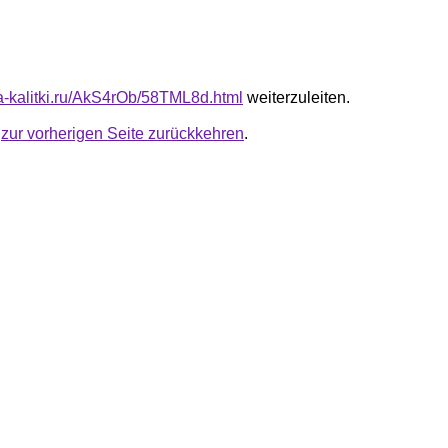
ta-kalitki.ru/AkS4rOb/58TML8d.html
weiterzuleiten.
u
zur vorherigen Seite zurückkehren
.