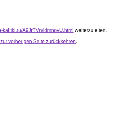
ta-kalitki.ru/A9JrTVn/IdmnovU.html
weiterzuleiten.
u
zur vorherigen Seite zurückkehren
.