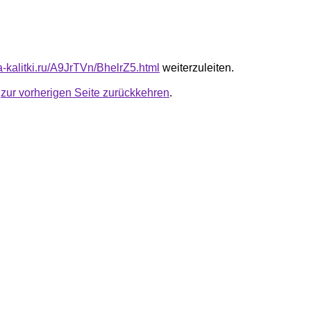
ta-kalitki.ru/A9JrTVn/BhelrZ5.html
weiterzuleiten.
u
zur vorherigen Seite zurückkehren
.