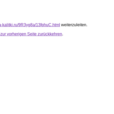
ta-kalitki.ru/9R3yg8a/13fphuC.html
weiterzuleiten.
u
zur vorherigen Seite zurückkehren
.