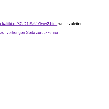
ta-kalitki.ru/8GlD1iS/6JYIww2.html
weiterzuleiten.
u
zur vorherigen Seite zurückkehren
.