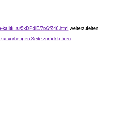
ta-kalitki.ru/5xDPdIE/7pGfZ48.html
weiterzuleiten.
u
zur vorherigen Seite zurückkehren
.