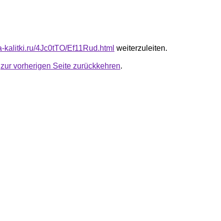
ta-kalitki.ru/4Jc0tTO/Ef11Rud.html
weiterzuleiten.
u
zur vorherigen Seite zurückkehren
.