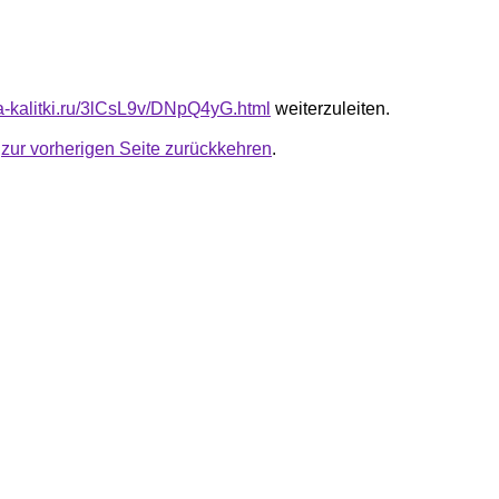
ta-kalitki.ru/3lCsL9v/DNpQ4yG.html
weiterzuleiten.
u
zur vorherigen Seite zurückkehren
.