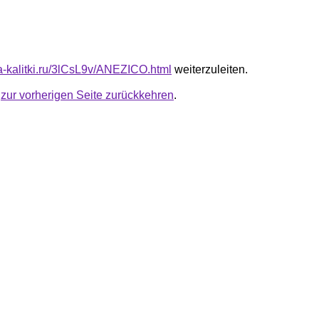
ta-kalitki.ru/3lCsL9v/ANEZICO.html
weiterzuleiten.
u
zur vorherigen Seite zurückkehren
.