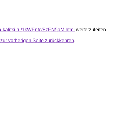
ota-kalitki.ru/1kWEntc/FzEN5aM.html
weiterzuleiten.
u
zur vorherigen Seite zurückkehren
.