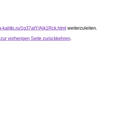
ta-kalitki.ru/1g37atY/Ajk1Rck.html
weiterzuleiten.
u
zur vorherigen Seite zurückkehren
.