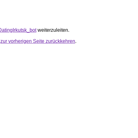
/DatingIrkutsk_bot
weiterzuleiten.
u
zur vorherigen Seite zurückkehren
.