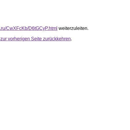
fb.ru/CwXFcKb/D6tGCyP.html
weiterzuleiten.
u
zur vorherigen Seite zurückkehren
.