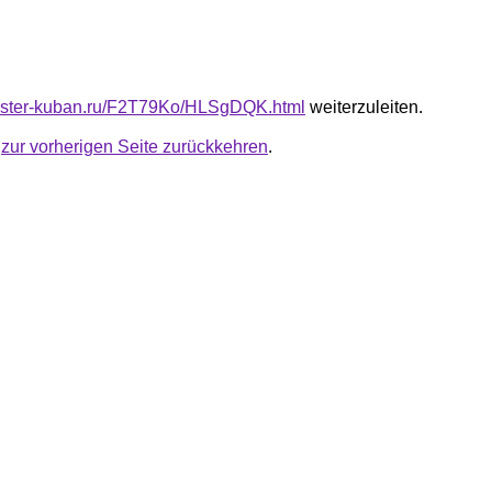
master-kuban.ru/F2T79Ko/HLSgDQK.html
weiterzuleiten.
u
zur vorherigen Seite zurückkehren
.