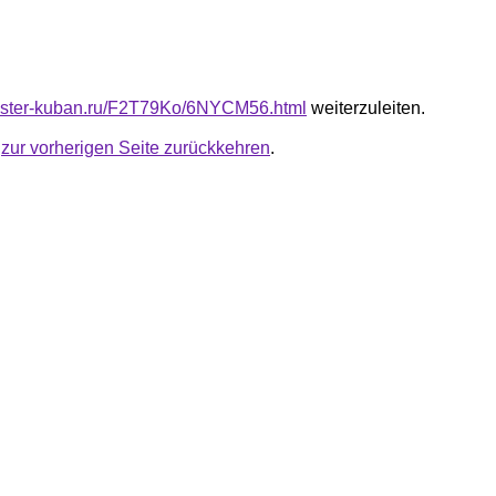
master-kuban.ru/F2T79Ko/6NYCM56.html
weiterzuleiten.
u
zur vorherigen Seite zurückkehren
.