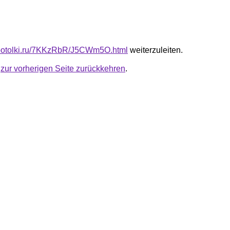
e-potolki.ru/7KKzRbR/J5CWm5O.html
weiterzuleiten.
u
zur vorherigen Seite zurückkehren
.