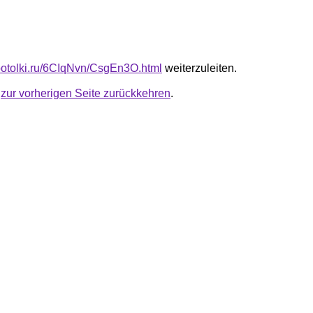
e-potolki.ru/6CIqNvn/CsgEn3O.html
weiterzuleiten.
u
zur vorherigen Seite zurückkehren
.